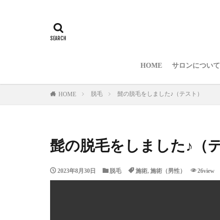
HOME
サロンについて
脱毛
髭の脱毛をしました♪（テスト）
HOME
髭の脱毛をしました♪（
2023年8月30日
脱毛
施術
,
施術（男性）
26view