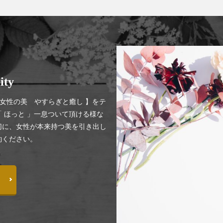
ty
、【女性の美 やすらぎと癒し 】をテ
 ほっと 」一息ついて頂ける様な
切に、女性が本来持つ美を引き出し
約ください。