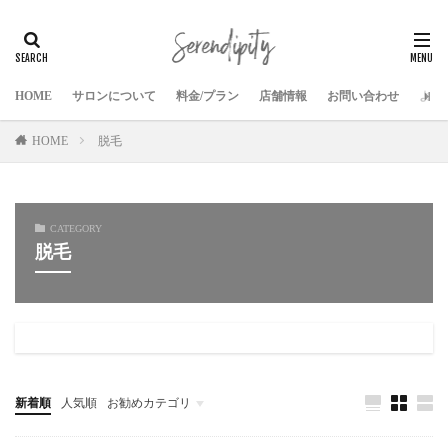
HOME
サロンについて
料金/プラン
店舗情報
お問い合わせ
よく
HOME
脱毛
CATEGORY
脱毛
新着順
人気順
お勧めカテゴリ
header-menu
ハーバリウム
リベリーノ